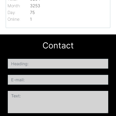
Month:
3253
Day:
75
Online:
1
Contact