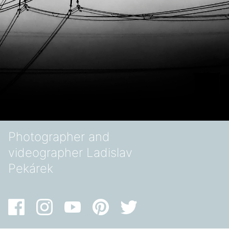
Photographer and
videographer Ladislav
Pekárek